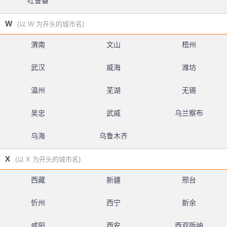
吐鲁番
W
(以 W 为开头的城市名)
渭南
文山
梧州
武汉
威海
潍坊
温州
芜湖
无锡
吴忠
武威
乌兰察布
乌海
乌鲁木齐
X
(以 X 为开头的城市名)
西藏
新疆
邢台
忻州
西宁
新余
咸阳
西安
西双版纳