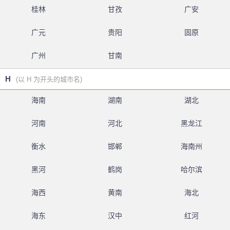
桂林
甘孜
广安
广元
贵阳
固原
广州
甘南
H
(以 H 为开头的城市名)
海南
湖南
湖北
河南
河北
黑龙江
衡水
邯郸
海南州
黑河
鹤岗
哈尔滨
海西
黄南
海北
海东
汉中
红河