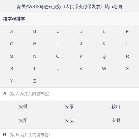
韶关AWS亚马逊云服务（人民币支付带发票）城市地图
按字母排序
A
B
C
D
E
F
G
H
I
J
K
L
M
N
O
P
Q
R
S
T
U
V
W
X
Y
Z
A
(以 A 为开头的城市名)
安徽
安康
鞍山
安阳
安庆
安顺
B
(以 B 为开头的城市名)