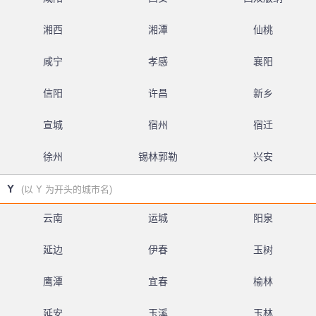
湘西
湘潭
仙桃
咸宁
孝感
襄阳
信阳
许昌
新乡
宣城
宿州
宿迁
徐州
锡林郭勒
兴安
Y
(以 Y 为开头的城市名)
云南
运城
阳泉
延边
伊春
玉树
鹰潭
宜春
榆林
延安
玉溪
玉林