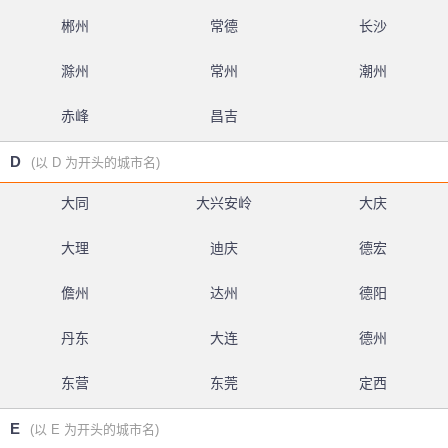
郴州
常德
长沙
滁州
常州
潮州
赤峰
昌吉
D
(以 D 为开头的城市名)
大同
大兴安岭
大庆
大理
迪庆
德宏
儋州
达州
德阳
丹东
大连
德州
东营
东莞
定西
E
(以 E 为开头的城市名)