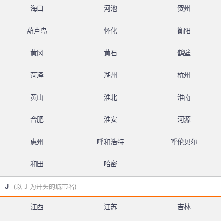
海口
河池
贺州
葫芦岛
怀化
衡阳
黄冈
黄石
鹤壁
菏泽
湖州
杭州
黄山
淮北
淮南
合肥
淮安
河源
惠州
呼和浩特
呼伦贝尔
和田
哈密
J
(以 J 为开头的城市名)
江西
江苏
吉林