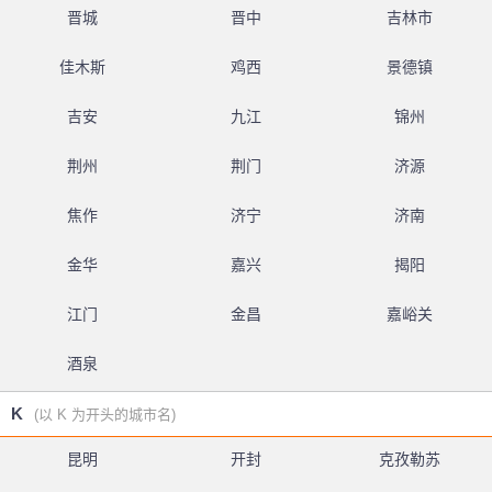
晋城
晋中
吉林市
佳木斯
鸡西
景德镇
吉安
九江
锦州
荆州
荆门
济源
焦作
济宁
济南
金华
嘉兴
揭阳
江门
金昌
嘉峪关
酒泉
K
(以 K 为开头的城市名)
昆明
开封
克孜勒苏