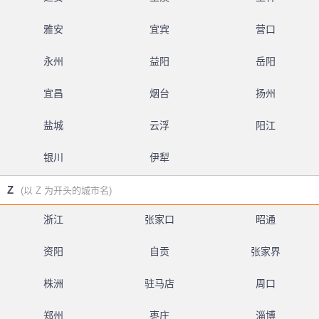
雅安
宜宾
营口
永州
益阳
岳阳
宜昌
烟台
扬州
盐城
云浮
阳江
银川
伊犁
Z
(以 Z 为开头的城市名)
浙江
张家口
昭通
资阳
自贡
张家界
株洲
驻马店
周口
郑州
枣庄
淄博