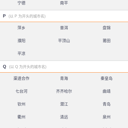
宁德
南平
P
(以 P 为开头的城市名)
萍乡
普洱
盘锦
濮阳
平顶山
莆田
平凉
Q
(以 Q 为开头的城市名)
渠道合作
青海
秦皇岛
七台河
齐齐哈尔
曲靖
钦州
潜江
青岛
衢州
清远
泉州