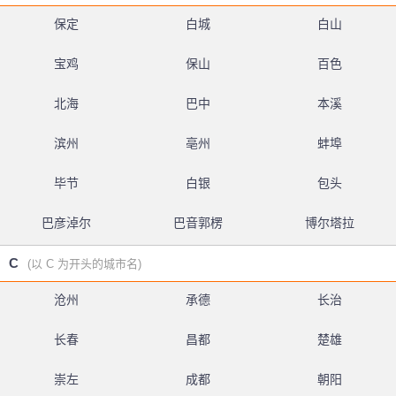
保定
白城
白山
宝鸡
保山
百色
北海
巴中
本溪
滨州
亳州
蚌埠
毕节
白银
包头
巴彦淖尔
巴音郭楞
博尔塔拉
C
(以 C 为开头的城市名)
沧州
承德
长治
长春
昌都
楚雄
崇左
成都
朝阳