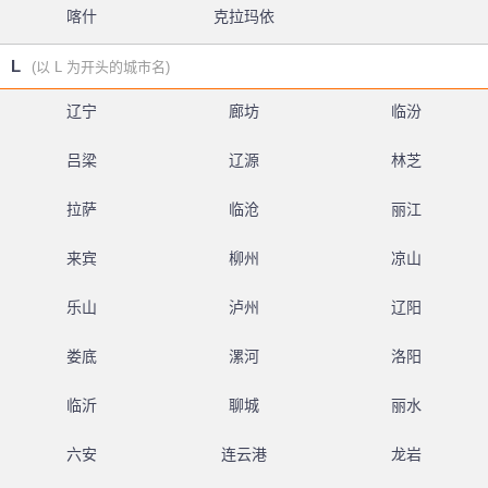
喀什
克拉玛依
L
(以 L 为开头的城市名)
辽宁
廊坊
临汾
吕梁
辽源
林芝
拉萨
临沧
丽江
来宾
柳州
凉山
乐山
泸州
辽阳
娄底
漯河
洛阳
临沂
聊城
丽水
六安
连云港
龙岩