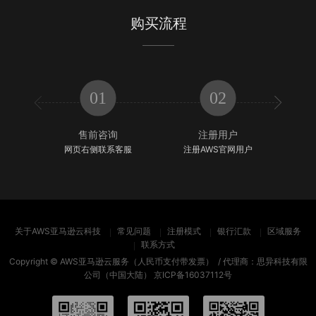
购买流程
01
02


售前咨询
注册用户
网页右侧联系客服
注册AWS官网用户
填
关于AWS亚马逊云科技
常见问题
注册模式
银行汇款
区域服务
联系方式
Copyright ©
AWS亚马逊云服务（人民币支付带发票）
/ 代理商：思异科技有限
公司（中国大陆）
京ICP备16037112号