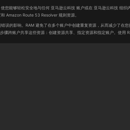
AM) 是一项服务，使您能够轻松安全地与任何 亚马逊云科技 账户或在 亚马逊云科技 组
置和 Amazon Route 53 Resolver 规则资源。
错误的影响。RAM 避免了在多个账户中创建重复资源，从而减少了在
的步骤跨账户共享这些资源：创建资源共享、指定资源和指定账户。使用 R