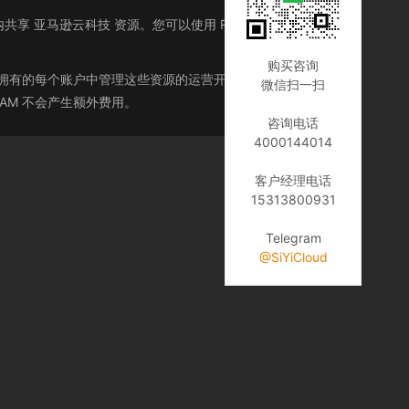
织内共享 亚马逊云科技 资源。您可以使用 RAM 共享 Amazon
购买咨询
您拥有的每个账户中管理这些资源的运营开销。您可以在多账
微信扫一扫
AM 不会产生额外费用。
咨询电话
4000144014
客户经理电话
15313800931
Telegram
@SiYiCloud