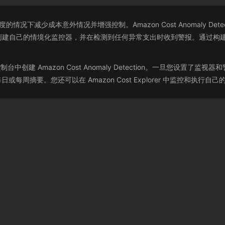
不降低创新速度的情况下减少成本意外情况并增强控制。Amazon Cost Anomal
情境化监控器，并在检测到任何异常支出时收到警报。通过构建程序进行构建并使用 
控制台中创建 Amazon Cost Anomaly Detection。一旦您设置了监视器和警报
或每日或每周摘要。您还可以在 Amazon Cost Explorer 中监控和执行自