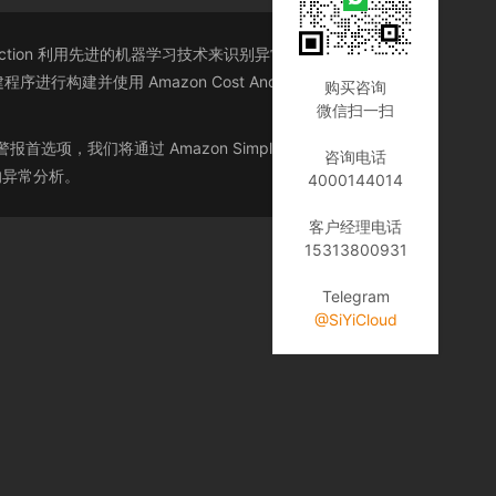
y Detection 利用先进的机器学习技术来识别异常支出和根本原
Amazon Cost Anomaly Detection 监
购买咨询
微信扫一扫
首选项，我们将通过 Amazon Simple Notification
咨询电话
己的异常分析。
4000144014
客户经理电话
15313800931
Telegram
@SiYiCloud